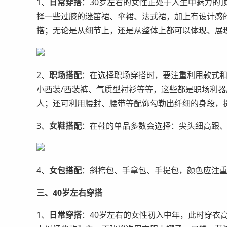
1、
日常穿搭
：30岁左右的女性正处于人生中魅力的
择一些过膝的迷笛裙、伞裙、法式裙，加上有设计感
搭；无论是从细节上，还是从整体上都可以体现、展
2、
职场搭配
：在选择职场穿搭时，要注重利用款式
小西装/西装裤、气质型衬衫等等，这些都是职场利
人；还可利用腰封、腰带等配饰勾勒出纤细的身段，
3、
女鞋搭配
：在鞋的单品多数会选择：尖头细高跟
4、
女包搭配
：斜挎包、手拿包、手提包，颜色应注
三、40岁左右穿搭
1、
日常穿搭
：40岁左右的女性初入中年，此时穿衣