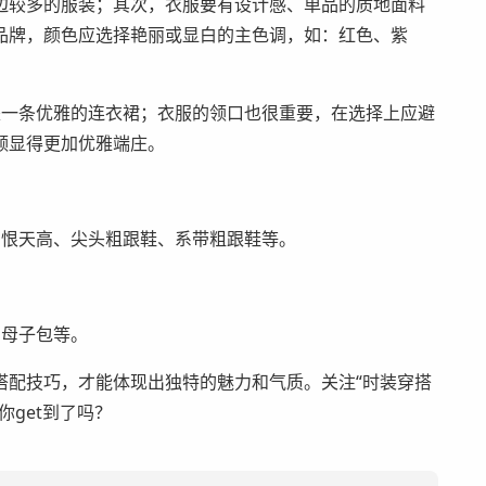
边较多的服装；其次，衣服要有设计感、单品的质地面料
品牌，颜色应选择艳丽或显白的主色调，如：红色、紫
是一条优雅的连衣裙；衣服的领口也很重要，在选择上应避
领显得更加优雅端庄。
、恨天高、尖头粗跟鞋、系带粗跟鞋等。
、母子包等。
搭配技巧，才能体现出独特的魅力和气质。关注“时装穿搭
get到了吗？