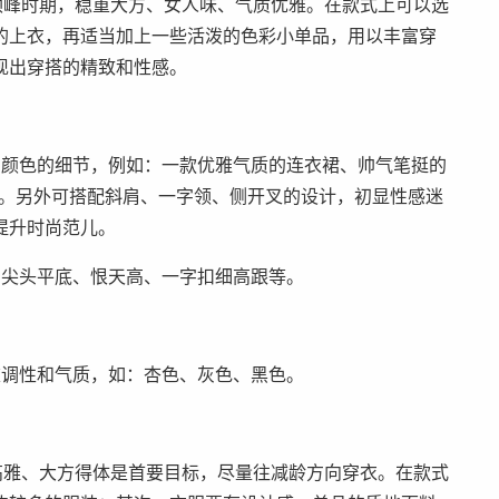
顶峰时期，稳重大方、女人味、气质优雅。在款式上可以选
的上衣，再适当加上一些活泼的色彩小单品，用以丰富穿
现出穿搭的精致和性感。
和颜色的细节，例如：一款优雅气质的连衣裙、帅气笔挺的
器。另外可搭配斜肩、一字领、侧开叉的设计，初显性感迷
提升时尚范儿。
、尖头平底、恨天高、一字扣细高跟等。
重调性和气质，如：杏色、灰色、黑色。
高雅、大方得体是首要目标，尽量往减龄方向穿衣。在款式