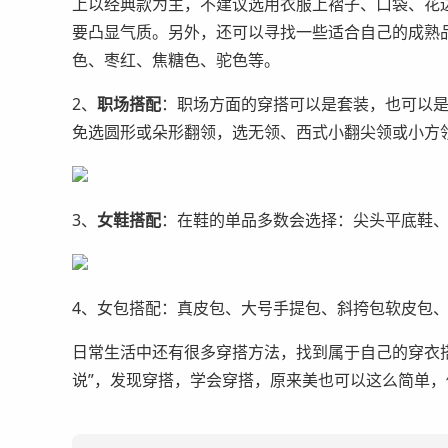
上以经典款为主，不建议选用衣服上褶子、口袋、花
要凸显气质。另外，还可以寻找一些适合自己的成熟
色、枣红、焦糖色、驼色等。
2、
职场搭配
：职场方面的穿搭可以是套装，也可以
免选圆形或朵形翻领，选无领、西式小翻尖领或小方
3、
女鞋搭配
：在鞋的单品多数会选择：尖头平底鞋
4、女包搭配：真皮包、大号手提包、斜挎包软皮包
日常生活中还有很多穿搭方法，找到属于自己的穿衣
说”，发现穿搭，学会穿搭，原来美也可以这么简单，你