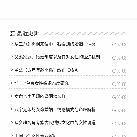
最近更新
从三万封树洞来信中，我看到的婚姻、情感和女性觉醒 ｜ 正午
02-08
父系家庭、婚姻制度以及其对女性的压迫机制
02-08
民法（成年年齢関係）改正 Ｑ&Ａ
02-08
“奔三”单身女性婚姻态度研究
02-08
女命八字无印的婚姻怎么样
02-08
八字无印的女命婚姻：情感模式与命理解析
02-08
从多维视角考察古代婚姻文化中的女性境遇
02-08
来欣赏一波Dribble大神Tercbio的Logo作品
中国古代女性婚姻家庭
02-08