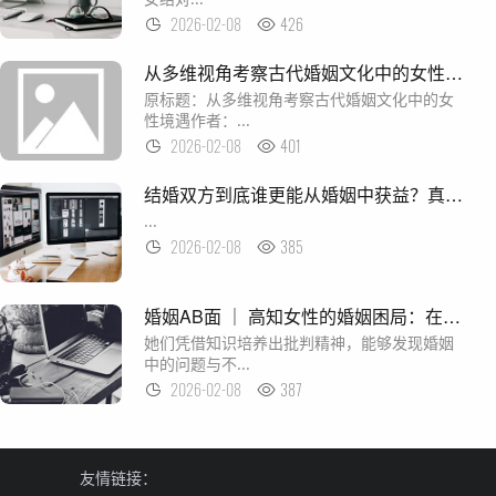
2026-02-08
426
从多维视角考察古代婚姻文化中的女性境遇
原标题：从多维视角考察古代婚姻文化中的女
性境遇作者：...
2026-02-08
401
结婚双方到底谁更能从婚姻中获益？真相揭晓
...
2026-02-08
385
婚姻AB面 ｜ 高知女性的婚姻困局：在结构性矛盾中迷失
她们凭借知识培养出批判精神，能够发现婚姻
中的问题与不...
2026-02-08
387
友情链接：