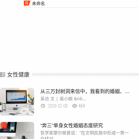
未命名
女性健康
从三万封树洞来信中，我看到的婚姻、情感和女性觉醒 ｜ 正午
采访 文 | 易小婉 &nb...
2026-02-08
464
“奔三”单身女性婚姻态度研究
哲学家摩尔根曾说：“在文明民族中形成一男一
女结对...