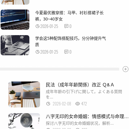
今夏最优雅穿搭：马甲、衬衫搭裙子长
裤，30~40岁女
2026-01-25
0
学会这5种配饰搭配技巧，分分钟提升气
质
2026-01-25
0
民法（成年年齢関係）改正 Ｑ&Ａ
成年年齢の引下げに関して，よくある質問
を...
2026-02-08
472
八字无印的女命婚姻：情感模式与命理解析
探讨八字无印的女命婚姻状况，解析...